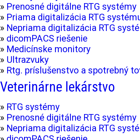
»
Prenosné digitálne RTG systémy
»
Priama digitalizácia RTG systém
»
Nepriama digitalizácia RTG syst
»
dicomPACS riešenie
»
Medicínske monitory
»
Ultrazvuky
»
Rtg. príslušenstvo a spotrebný to
Veterinárne lekárstvo
»
RTG systémy
»
Prenosné digitálne RTG systémy
»
Nepriama digitalizácia RTG syst
»
dicomPACS riešenie